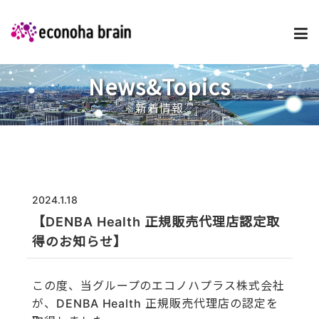
News&Topics
企業情報
新着情報
事業内容・サービス
プロダクト
2024.1.18
【DENBA Health 正規販売代理店認定取
採用情報
得のお知らせ】
この度、当グループのエコノハプラス株式会社
新着ニュース
が、DENBA Health 正規販売代理店の認定を